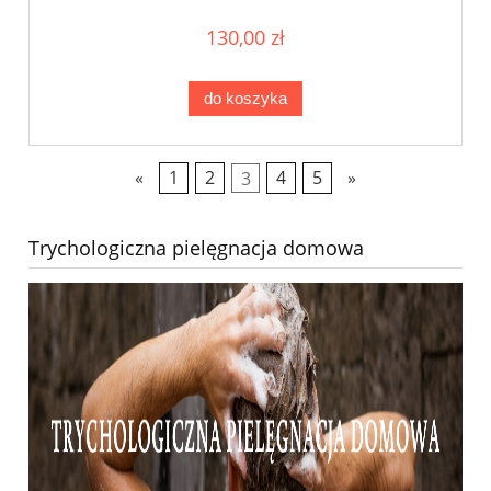
130,00 zł
do koszyka
«
1
2
3
4
5
»
Trychologiczna pielęgnacja domowa