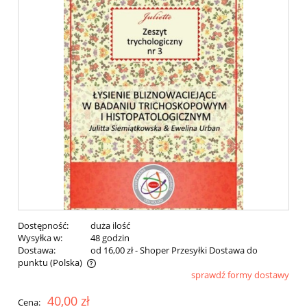
Dostępność:
duża ilość
Wysyłka w:
48 godzin
Dostawa:
od 16,00 zł
- Shoper Przesyłki Dostawa do
punktu
(Polska)
sprawdź formy dostawy
Cena nie zawiera ewentualnych kosztów płatności
40,00 zł
Cena: