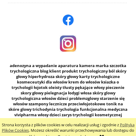
adenozyna a wypadanie
aparatura
kamera
marka
szczotka
trychologiczna
blog
klient
produkt
trychologiczny
ból skóry
głowy
hiperhydroza skóry głowy
karty trychologiczne
kosmeceutyki dla włosów
krem do włosów
ksiazka o
trychologii
łojotok
oleisty
tłusty
pękające włosy
pieczenie
skory głowy
pielegnacja
łodygi włosa
skóry glowy
trychologiczna
włosów dzieci
problemzglowy
starzenie się
włosów
szampony
lecznicze
przeciwłojotokowe
tonik na
skóre glowy
trichodynia
trychologia
funkcjonalna
medyczna
vivipharma
włosy dzieci
zarys trychologii kosmetycznej
zasady pielęgnacji trychologicznej
zatkane mieszki włosowe
Strona korzysta z plików cookies w celu realizacji usług i zgodnie z
Polityką
pokaż pełną wersję strony
Plików Cookies
. Możesz określić warunki przechowywania lub dostępu do