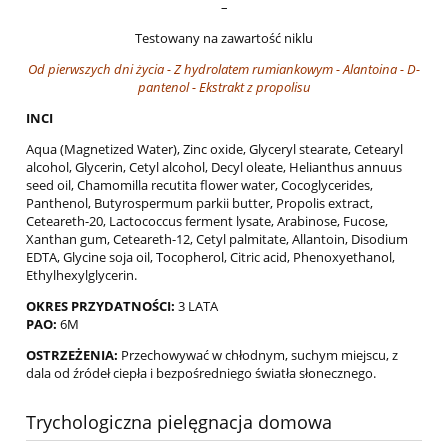
–
Testowany na zawartość niklu
Od pierwszych dni życia - Z hydrolatem rumiankowym -
Alantoina - D-
pantenol - Ekstrakt z propolisu
INCI
Aqua (Magnetized Water), Zinc oxide, Glyceryl stearate, Cetearyl
alcohol, Glycerin, Cetyl alcohol, Decyl oleate, Helianthus annuus
seed oil, Chamomilla recutita flower water, Cocoglycerides,
Panthenol, Butyrospermum parkii butter, Propolis extract,
Ceteareth-20, Lactococcus ferment lysate, Arabinose, Fucose,
Xanthan gum, Ceteareth-12, Cetyl palmitate, Allantoin, Disodium
EDTA, Glycine soja oil, Tocopherol, Citric acid, Phenoxyethanol,
Ethylhexylglycerin.
OKRES PRZYDATNOŚCI:
3 LATA
PAO:
6M
OSTRZEŻENIA:
Przechowywać w chłodnym, suchym miejscu, z
dala od źródeł ciepła i bezpośredniego światła słonecznego.
Trychologiczna pielęgnacja domowa