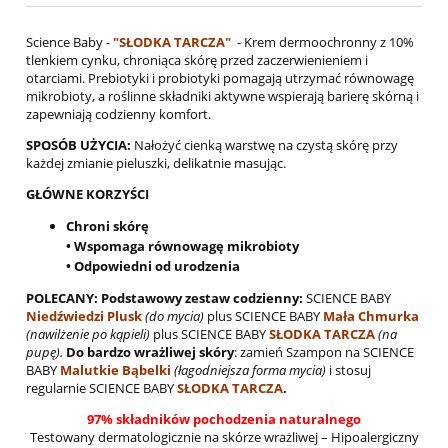
Science Baby -
"SŁODKA TARCZA"
- Krem dermoochronny z 10%
tlenkiem cynku, chroniąca skórę przed zaczerwienieniem i
otarciami. Prebiotyki i probiotyki pomagają utrzymać równowagę
mikrobioty, a roślinne składniki aktywne wspierają barierę skórną i
zapewniają codzienny komfort.
SPOSÓB UŻYCIA:
Nałożyć cienką warstwę na czystą skórę przy
każdej zmianie pieluszki, delikatnie masując.
GŁÓWNE KORZYŚCI
Chroni skórę
• Wspomaga równowagę mikrobioty
• Odpowiedni od urodzenia
POLECANY:
Podstawowy zestaw codzienny:
SCIENCE BABY
Niedźwiedzi Plusk
(do mycia)
plus SCIENCE BABY
Mała Chmurka
(nawilżenie po kąpieli)
plus SCIENCE BABY
SŁODKA TARCZA
(na
pupę).
Do bardzo wrażliwej skóry
: zamień Szampon na SCIENCE
BABY
Malutkie Bąbelki
(łagodniejsza forma mycia)
i stosuj
regularnie SCIENCE BABY
SŁODKA TARCZA
.
97% składników pochodzenia naturalnego
Testowany dermatologicznie na skórze wrażliwej – Hipoalergiczny