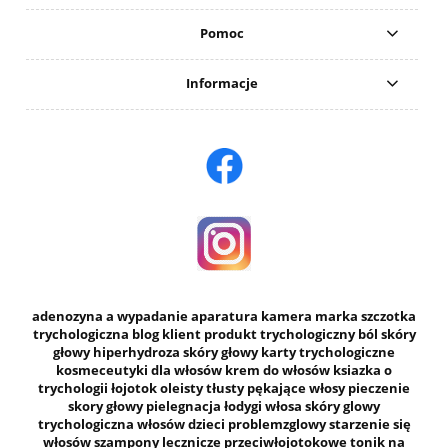
Pomoc
Informacje
adenozyna a wypadanie
aparatura
kamera
marka
szczotka
trychologiczna
blog
klient
produkt
trychologiczny
ból skóry
głowy
hiperhydroza skóry głowy
karty trychologiczne
kosmeceutyki dla włosów
krem do włosów
ksiazka o
trychologii
łojotok
oleisty
tłusty
pękające włosy
pieczenie
skory głowy
pielegnacja
łodygi włosa
skóry glowy
trychologiczna
włosów dzieci
problemzglowy
starzenie się
włosów
szampony
lecznicze
przeciwłojotokowe
tonik na